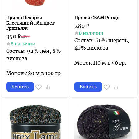
Пряжа Пехорка
Пряжа СЕАМ Рондо
Блестящий лён цвет
280
₽
Грильяж
В наличии
350
₽
425
₽
Состав: 60% шерсть,
В наличии
40% вискоза
Состав: 92% лён, 8%
вискоза
Моток 110 м в 50 гр.
Моток 480 м в 100 гр
Купить
Купить