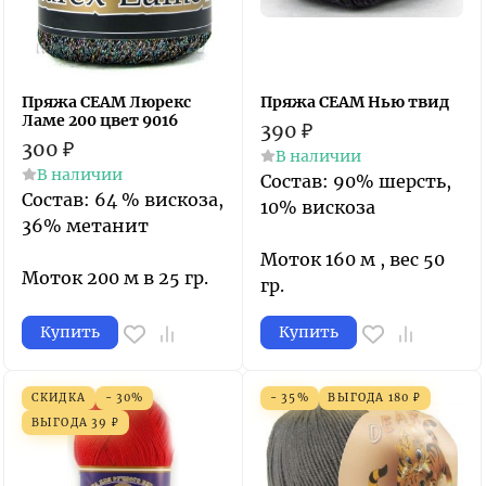
Пряжа СЕАМ Люрекс
Пряжа СЕАМ Нью твид
Ламе 200 цвет 9016
390
₽
300
₽
В наличии
В наличии
Состав: 90% шерсть,
Состав: 64 % вискоза,
10% вискоза
36% метанит
Моток 160 м , вес 50
Моток 200 м в 25 гр.
гр.
Купить
Купить
СКИДКА
- 30%
- 35%
ВЫГОДА
180
₽
ВЫГОДА
39
₽