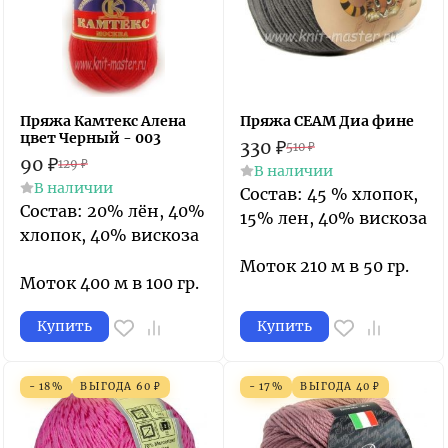
Пряжа Камтекс Алена
Пряжа СЕАМ Диа фине
цвет Черный - 003
330
₽
510
₽
90
₽
129
₽
В наличии
В наличии
Состав: 45 % хлопок,
Состав: 20% лён, 40%
15% лен, 40% вискоза
хлопок, 40% вискоза
Моток 210 м в 50 гр.
Моток 400 м в 100 гр.
Купить
Купить
- 18%
ВЫГОДА
60
₽
- 17%
ВЫГОДА
40
₽