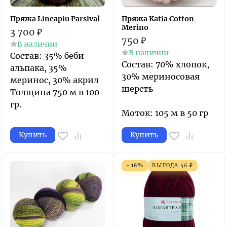
Пряжа Lineapiu Parsival
Пряжа Katia Cotton -
Merino
3 700
₽
750
₽
В наличии
В наличии
Состав: 35% беби-
Состав: 70% хлопок,
альпака, 35%
30% мериносовая
меринос, 30% акрил
шерсть
Толщина 750 м в 100
гр.
Моток: 105 м в 50 гр
Купить
Купить
- 18%
ВЫГОДА
56
₽