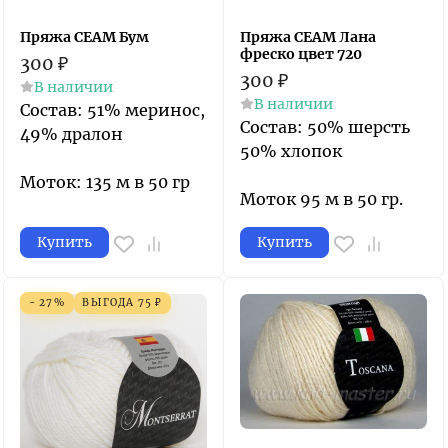
Пряжа СЕАМ Бум
Пряжа СЕАМ Лана
фреско цвет 720
300
₽
300
₽
В наличии
В наличии
Состав: 51% меринос,
Состав: 50% шерсть
49% дралон
50% хлопок
Моток: 135 м в 50 гр
Моток 95 м в 50 гр.
Купить
Купить
- 27%
ВЫГОДА
75
₽