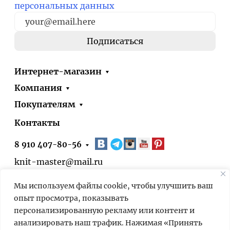
персональных данных
Интернет-магазин
Компания
Покупателям
Контакты
8 910 407-80-56
knit-master@mail.ru
Москва, ул. Болотниковская, д.51, корп.1
Мы используем файлы cookie, чтобы улучшить ваш
* 24/7 – оформить заказ на сайте можно
опыт просмотра, показывать
круглосуточно. Выдача заказов в нашем
персонализированную рекламу или контент и
пункте выдачи – по предварительной
анализировать наш трафик. Нажимая «Принять
договорённости.