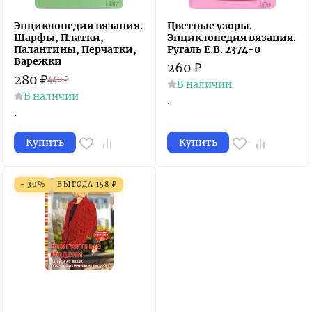
Энциклопедия вязания.
Цветные узоры.
Шарфы, Платки,
Энциклопедия вязания.
Палантины, Перчатки,
Ругаль Е.В. 2374-0
Варежки
260
₽
280
₽
440
₽
В наличии
В наличии
.
.
Купить
Купить
- 30%
ВЫГОДА
158
₽