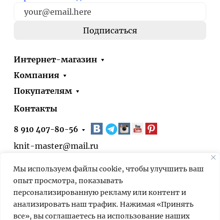
Интернет-магазин
Компания
Покупателям
Контакты
8 910 407-80-56
knit-master@mail.ru
Москва, ул. Болотниковская, д.51, корп.1
Мы используем файлы cookie, чтобы улучшить ваш
* 24/7 – оформить заказ на сайте можно
опыт просмотра, показывать
круглосуточно. Выдача заказов в нашем
персонализированную рекламу или контент и
пункте выдачи – по предварительной
анализировать наш трафик. Нажимая «Принять
договорённости.
все», вы соглашаетесь на использование наших