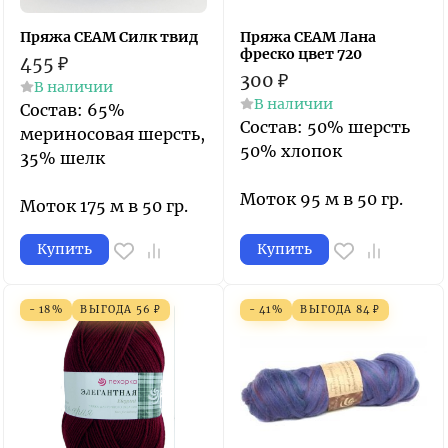
Пряжа СЕАМ Силк твид
Пряжа СЕАМ Лана
фреско цвет 720
455
₽
300
₽
В наличии
В наличии
Состав: 65%
Состав: 50% шерсть
мериносовая шерсть,
50% хлопок
35% шелк
Моток 95 м в 50 гр.
Моток 175 м в 50 гр.
Купить
Купить
- 18%
ВЫГОДА
56
₽
- 41%
ВЫГОДА
84
₽