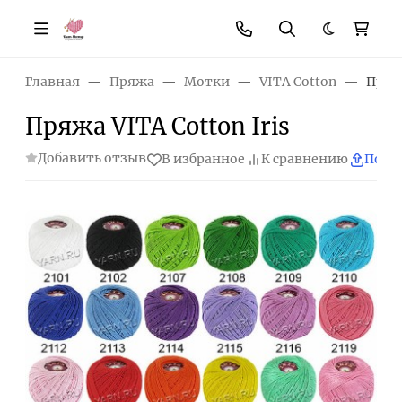
Темная те
Главная
Пряжа
Мотки
VITA Cotton
Пряжа
Пряжа VITA Cotton Iris
Добавить отзыв
В избранное
К сравнению
Поде