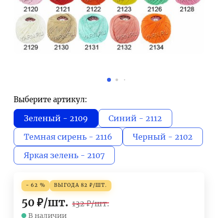
Выберите артикул:
Зеленый - 2109
Синий - 2112
Темная сирень - 2116
Черный - 2102
Яркая зелень - 2107
- 62 %
ВЫГОДА
82
₽
/
ШТ.
50
₽
/
шт.
132
₽
/
шт.
В наличии