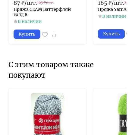
87
₽
/
шт.
165
₽
/
шт.
105
₽
/
шт.
256
₽
Пряжа СЕАМ Баттерфляй
Пряжа YarnArt Co
голд 8
В наличии
В наличии
Купить
Купить
С этим товаром также
покупают