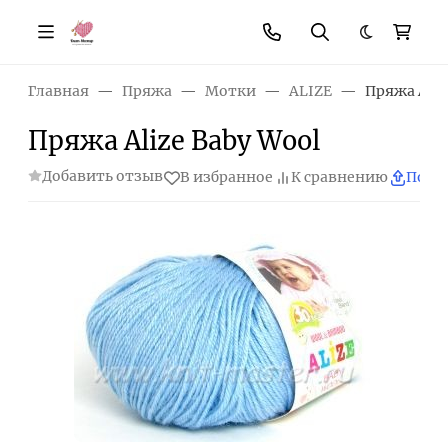
Темная те
Главная
Пряжа
Мотки
ALIZE
Пряжа Aliz
Пряжа Alize Baby Wool
Добавить отзыв
В избранное
К сравнению
Поде