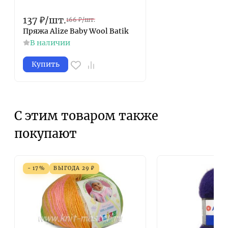
137
₽
/
шт.
166
₽
/
шт.
Пряжа Alize Baby Wool Batik
В наличии
Купить
С этим товаром также
покупают
- 17%
ВЫГОДА
29
₽