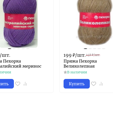
/
шт.
199
₽
/
шт.
248
₽
/
шт.
а Пехорка
Пряжа Пехорка
ралийский меринос
Великолепная
личии
В наличии
пить
Купить