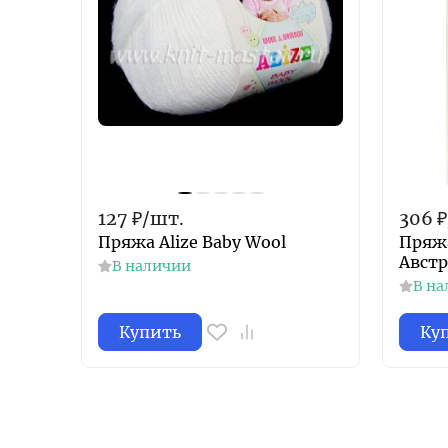
127
₽
/
шт.
306
₽
Пряжа Alize Baby Wool
Пряж
Авст
В наличии
В на
Купить
Ку