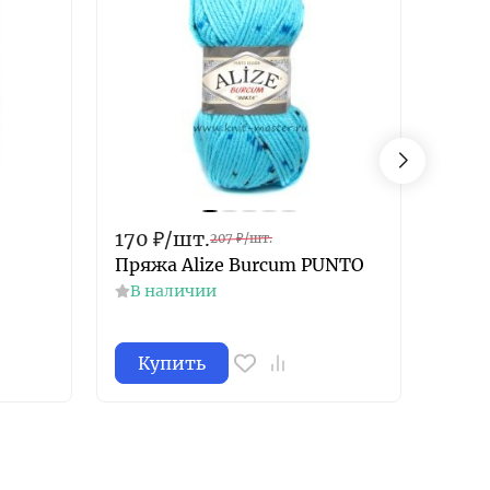
170
₽
/
шт.
63
₽
207
₽
/
шт.
Пряжа Alize Burcum PUNTO
Пряж
В наличии
В н
Купить
Ку