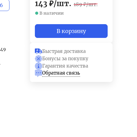
143
₽
/
шт.
189
₽
/
шт.
46
В наличии
В корзину
249
Быстрая доставка
Бонусы за покупку
E
Гарантия качества
Обратная связь