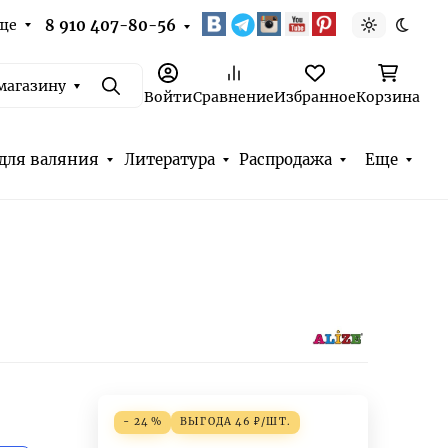
ще
8 910 407-80-56
Светлая т
Темна
магазину
Поиск
Войти
Сравнение
Избранное
Корзина
для валяния
Литература
Распродажа
Еще
- 24 %
ВЫГОДА
46
₽
/
ШТ.