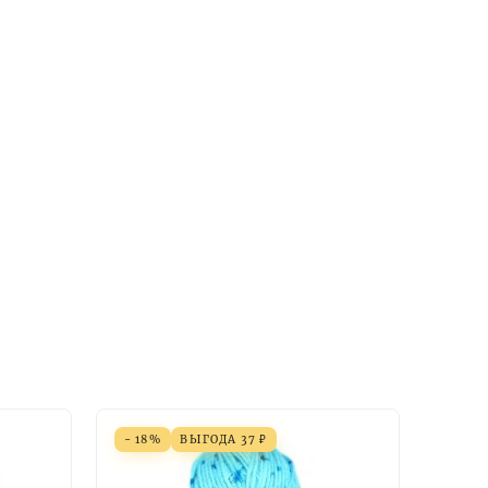
- 18%
ВЫГОДА
37
₽
- 18