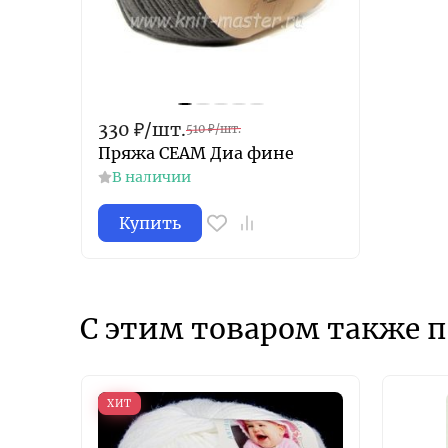
330
₽
/
шт.
510
₽
/
шт.
Пряжа СЕАМ Диа фине
В наличии
Купить
С этим товаром также 
ХИТ