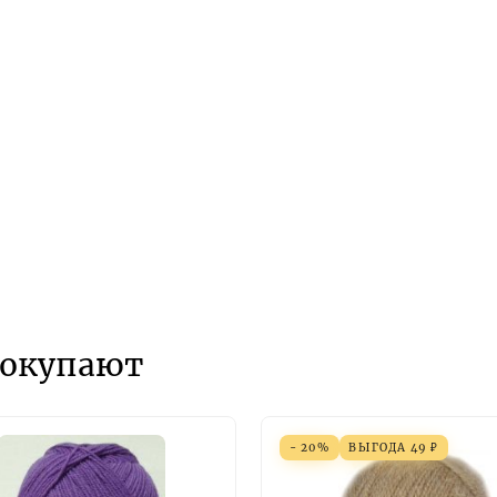
покупают
- 20%
ВЫГОДА
49
₽