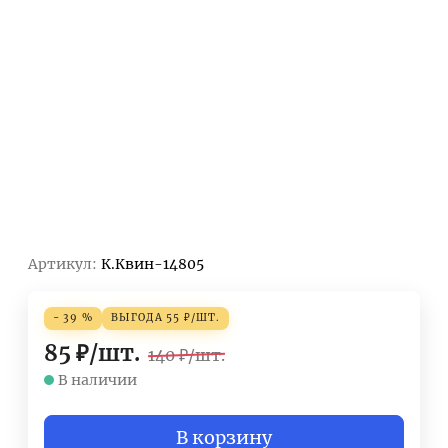
Артикул:
К.Квин-14805
- 39 %
ВЫГОДА
55
₽
/
ШТ.
85
₽
/
шт.
140
₽
/
шт.
В наличии
В корзину