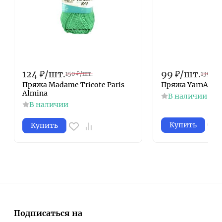
124
₽
/
шт.
99
₽
/
шт.
150
₽
/
шт.
139
₽
/
ш
Пряжа Madame Tricote Paris
Пряжа YarnArt Id
Almina
В наличии
В наличии
Купить
Купить
Подписаться на