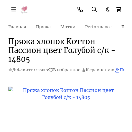
Темная те
Главная
Пряжа
Мотки
Performance
Пряж
Пряжа хлопок Коттон
Пассион цвет Голубой с/к -
14805
Добавить отзыв
В избранное
К сравнению
Поде