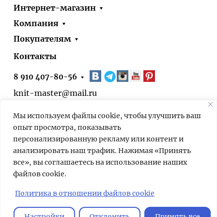
Интернет-магазин
Компания
Покупателям
Контакты
8 910 407-80-56
knit-master@mail.ru
Москва, ул. Болотниковская, д.51, корп.1
Мы используем файлы cookie, чтобы улучшить ваш
* 24/7 – оформить заказ на сайте можно
опыт просмотра, показывать
круглосуточно. Выдача заказов в нашем
персонализированную рекламу или контент и
пункте выдачи – по предварительной
анализировать наш трафик. Нажимая «Принять
договорённости.
все», вы соглашаетесь на использование наших
файлов cookie.
Мы используем cookies для быстрой и
удобной работы сайта. Продолжая
Политика в отношении файлов cookie
пользоваться сайтом, вы принимаете
условия
обработки персональных
Настройки
Отклонить
Принять все