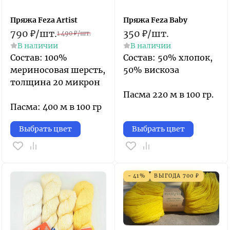
Пряжа Feza Artist
Пряжа Feza Baby
790
₽
/
шт.
350
₽
/
шт.
1 490
₽
/
шт.
В наличии
В наличии
Состав: 100%
Состав: 50% хлопок,
мериносовая шерсть,
50% вискоза
толщина 20 микрон
Пасма 220 м в 100 гр.
Пасма: 400 м в 100 гр
Выбрать цвет
Выбрать цвет
- 41%
ВЫГОДА
700
₽