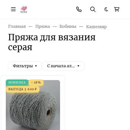
Темная те
Главная
Пряжа
Бобины
Кашемир
Пряжа для вязания
серая
Фильтры
С начала алфавита
НОВИНКА
- 18%
ВЫГОДА
3 600
₽