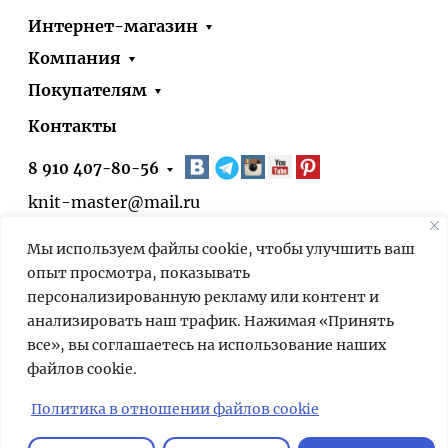
Интернет-магазин
Компания
Покупателям
Контакты
8 910 407-80-56
knit-master@mail.ru
Москва, ул. Болотниковская, д.51, корп.1
Мы используем файлы cookie, чтобы улучшить ваш
* 24/7 – оформить заказ на сайте можно
опыт просмотра, показывать
круглосуточно. Выдача заказов в нашем
персонализированную рекламу или контент и
пункте выдачи – по предварительной
анализировать наш трафик. Нажимая «Принять
договорённости.
все», вы соглашаетесь на использование наших
файлов cookie.
Мы используем cookies для быстрой и
удобной работы сайта. Продолжая
Политика в отношении файлов cookie
пользоваться сайтом, вы принимаете
условия
обработки персональных