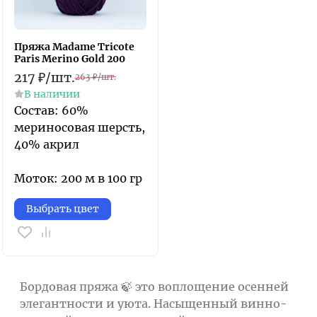
Пряжа Madame Tricote
Paris Merino Gold 200
217
₽
/
шт.
263
₽
/
шт.
В наличии
Состав: 60%
мериносовая шерсть,
40% акрил
Моток: 200 м в 100 гр
Выбрать цвет
Бордовая пряжа 🍃 это воплощение осенней
элегантности и уюта. Насыщенный винно-