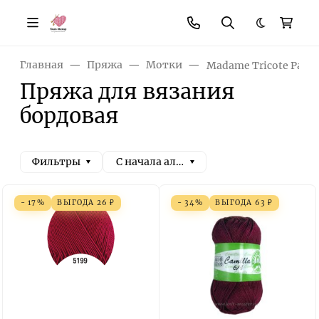
Темная те
Главная
Пряжа
Мотки
Madame Tricote Paris
Пряжа для вязания
бордовая
Фильтры
С начала алфавита
- 17%
ВЫГОДА
26
₽
- 34%
ВЫГОДА
63
₽