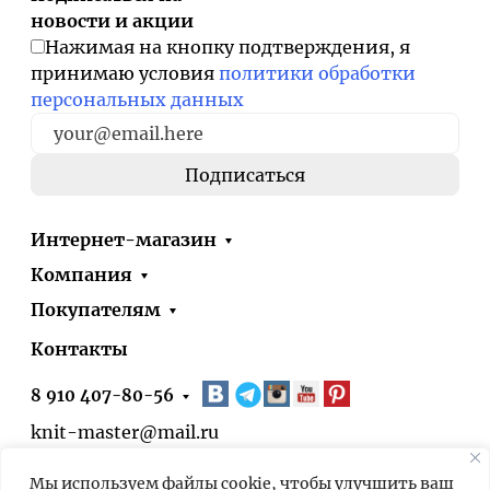
новости и акции
Нажимая на кнопку подтверждения, я
принимаю условия
политики обработки
персональных данных
Интернет-магазин
Компания
Покупателям
Контакты
8 910 407-80-56
knit-master@mail.ru
Москва, ул. Болотниковская, д.51, корп.1
Мы используем файлы cookie, чтобы улучшить ваш
* 24/7 – оформить заказ на сайте можно