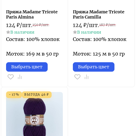
Пряжа Madame Tricote
Пряжа Madame Tricote
Paris Almina
Paris Camilla
124
₽
/
шт.
124
₽
/
шт.
150
₽
/
шт.
187
₽
/
шт.
В наличии
В наличии
Состав: 100% хлопок
Состав: 100% хлопок
Моток: 169 м в 50 гр
Моток: 125 м в 50 гр
Выбрать цвет
Выбрать цвет
- 17%
ВЫГОДА
46
₽