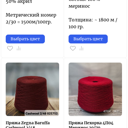
50% акрил
меринос
Метрический номер
Толщина: ~ 1800 м /
2/30 = 1500м/100гр.
100 гр.
Выбрать цвет
Выбрать цвет
Пряжа Zegna Baruffa
Пряжа Пехорка 4П04
Cashwool 2/48
Меринос 30/70