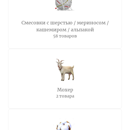
Смесовки с шерстью / мериносом /
кашемиром / альпакой
58 товаров
Мохер
2 товара