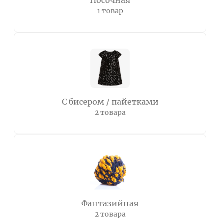
Носочная
1 товар
С бисером / пайетками
2 товара
Фантазийная
2 товара