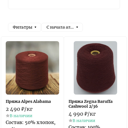
Фильтры
С начала алфавита
Пряжа Alpes Alabama
Пряжа Zegna Baruffa
Cashwool 2/36
2 490
₽
/
кг
4 990
₽
/
кг
В наличии
В наличии
Состав: 50% хлопок,
Состав: 100%