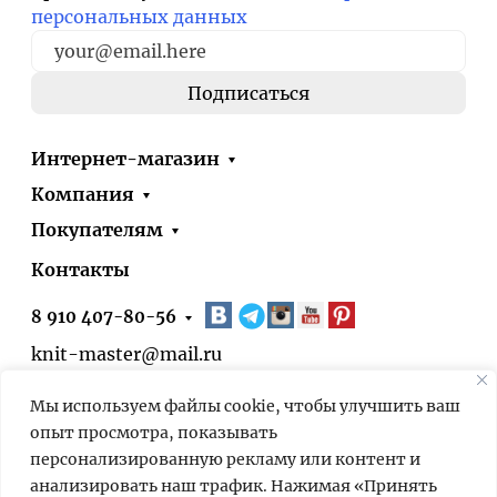
персональных данных
Интернет-магазин
Компания
Покупателям
Контакты
8 910 407-80-56
knit-master@mail.ru
Москва, ул. Болотниковская, д.51, корп.1
Мы используем файлы cookie, чтобы улучшить ваш
* 24/7 – оформить заказ на сайте можно
опыт просмотра, показывать
круглосуточно. Выдача заказов в нашем
персонализированную рекламу или контент и
пункте выдачи – по предварительной
анализировать наш трафик. Нажимая «Принять
договорённости.