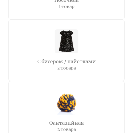
Носочная
1 товар
С бисером / пайетками
2 товара
Фантазийная
2 товара