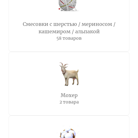
Смесовки с шерстью / мериносом /
кашемиром / альпакой
58 товаров
Мохер
2 товара