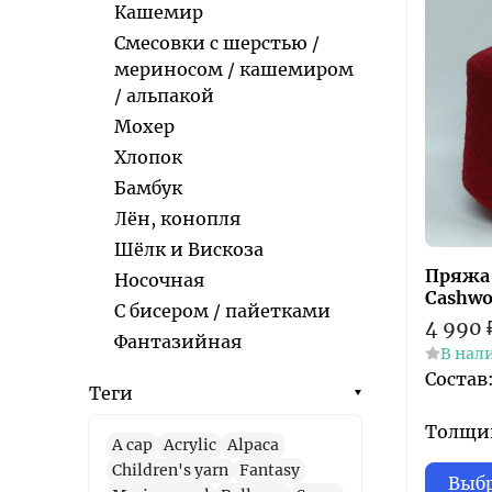
Кашемир
Смесовки с шерстью /
мериносом / кашемиром
/ альпакой
Мохер
Хлопок
Бамбук
Лён, конопля
Шёлк и Вискоза
Пряжа 
Носочная
Cashwo
С бисером / пайетками
4 990
Фантазийная
В нал
Состав
Теги
Толщина
A cap
Acrylic
Alpaca
Children's yarn
Fantasy
Выбр