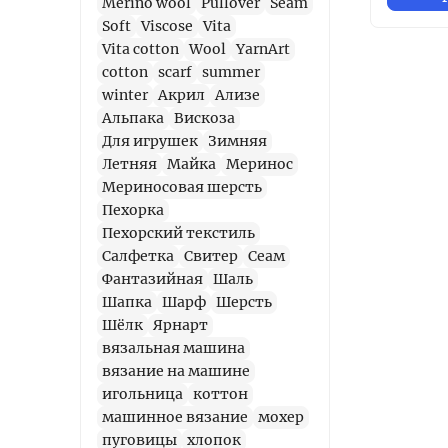
Merino wool
Pullover
Seam
Soft
Viscose
Vita
Vita cotton
Wool
YarnArt
cotton
scarf
summer
winter
Акрил
Ализе
Альпака
Вискоза
Для игрушек
Зимняя
Летняя
Майка
Меринос
Мериносовая шерсть
Пехорка
Пехорский текстиль
Салфетка
Свитер
Сеам
Фантазийная
Шаль
Шапка
Шарф
Шерсть
Шёлк
Ярнарт
вязальная машина
вязание на машине
игольница
коттон
машинное вязание
мохер
пуговицы
хлопок