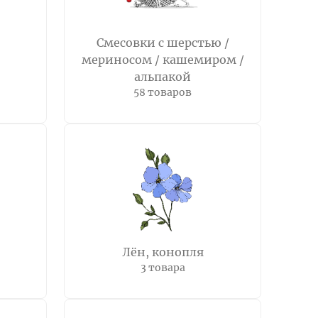
Смесовки с шерстью /
мериносом / кашемиром /
альпакой
58 товаров
Лён, конопля
3 товара