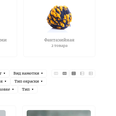
ами
Фантазийная
2 товара
г
Вид намотки
ия
Тип окраски
ковке
Тип