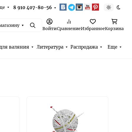
ще
8 910 407-80-56
Светлая т
Темна
магазину
Поиск
Войти
Сравнение
Избранное
Корзина
для валяния
Литература
Распродажа
Еще