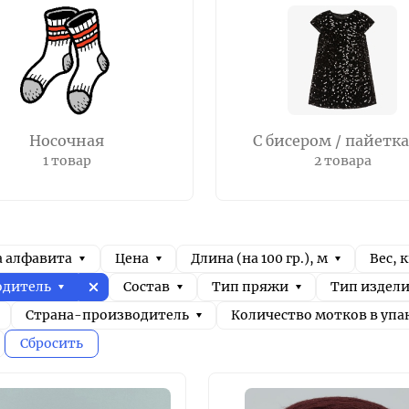
Носочная
С бисером / пайетк
1 товар
2 товара
а алфавита
Цена
Длина (на 100 гр.), м
Вес, к
одитель
Состав
Тип пряжи
Тип издел
Страна-производитель
Количество мотков в упа
Сбросить