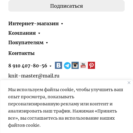
Интернет-магазин
Компания
Покупателям
Контакты
8 910 407-80-56
knit-master@mail.ru
Москва, ул. Болотниковская, д.51, корп.1
Мы используем файлы cookie, чтобы улучшить ваш
* 24/7 – оформить заказ на сайте можно
опыт просмотра, показывать
круглосуточно. Выдача заказов в нашем
персонализированную рекламу или контент и
пункте выдачи – по предварительной
анализировать наш трафик. Нажимая «Принять
договорённости.
все», вы соглашаетесь на использование наших
файлов cookie.
Мы используем cookies для быстрой и