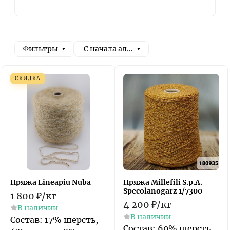
Фильтры
С начала алфавита
СКИДКА
Пряжа Lineapiu Nuba
Пряжа Millefili S.p.A.
Specolanogarz 1/7300
1 800
₽
/
кг
4 200
₽
/
кг
В наличии
В наличии
Состав: 17% шерсть,
Состав: 60% шерсть,