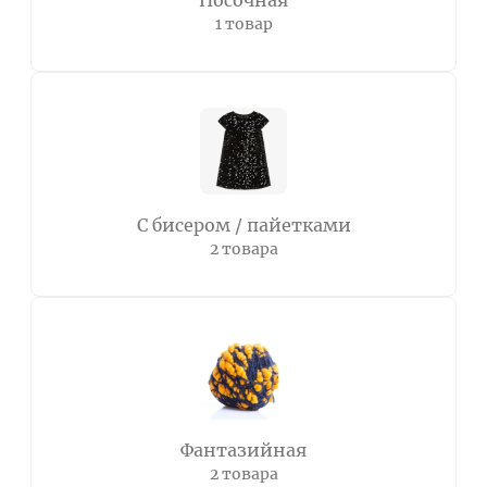
Носочная
1 товар
С бисером / пайетками
2 товара
Фантазийная
2 товара