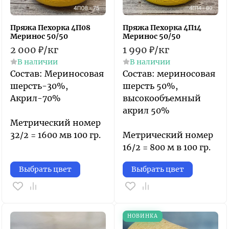
Пряжа Пехорка 4П08
Пряжа Пехорка 4П14
Меринос 50/50
Меринос 50/50
2 000
₽
/
кг
1 990
₽
/
кг
В наличии
В наличии
Состав: Мериносовая
Состав: мериносовая
шерсть-30%,
шерсть 50%,
Акрил-70%
высокообъемный
акрил 50%
Метрический номер
32/2 = 1600 мв 100 гр.
Метрический номер
16/2 = 800 м в 100 гр.
Выбрать цвет
Выбрать цвет
НОВИНКА