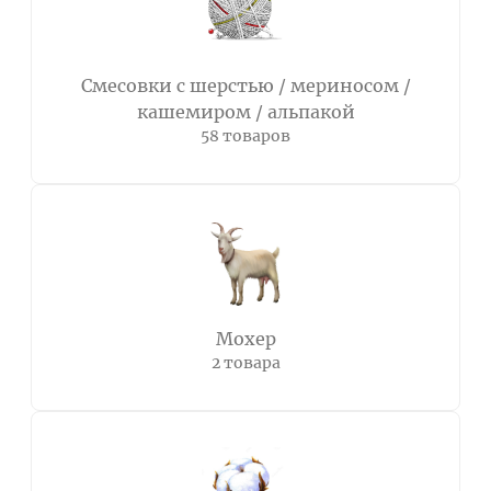
Смесовки с шерстью / мериносом /
кашемиром / альпакой
58 товаров
Мохер
2 товара