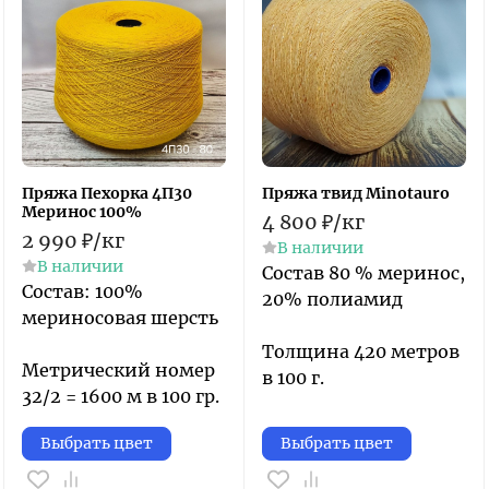
Пряжа Пехорка 4П30
Пряжа твид Minotauro
Меринос 100%
4 800
₽
/
кг
2 990
₽
/
кг
В наличии
В наличии
​Состав 80 % меринос,
Состав: 100% ​
20% полиамид
мериносовая шерсть
Толщина 420 метров
Метрический номер
в 100 г.
32/2 = 1600 м в 100 гр.
Выбрать цвет
Выбрать цвет