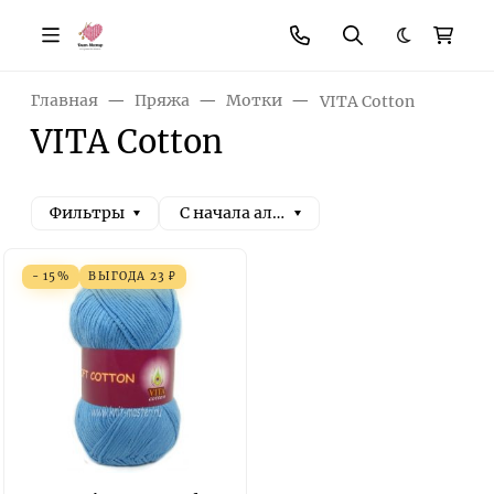
Темная те
Главная
Пряжа
Мотки
VITA Cotton
VITA Cotton
Фильтры
С начала алфавита
- 15%
ВЫГОДА
23
₽