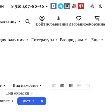
ще
8 910 407-80-56
Светлая т
Темна
магазину
Поиск
Войти
Сравнение
Избранное
Корзина
для валяния
Литература
Распродажа
Еще
г
Вид намотки
Тип окраски
ковке
Цвет