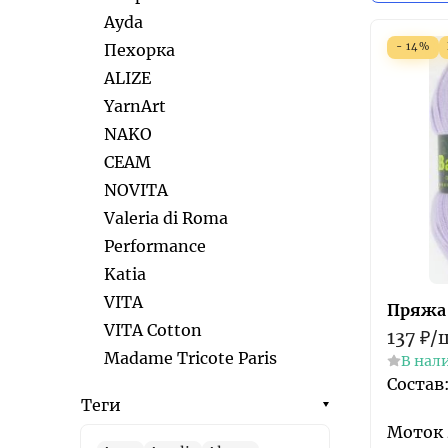
Ayda
Пехорка
- 14%
ALIZE
YarnArt
NAKO
СЕАМ
NOVITA
Valeria di Roma
Performance
Katia
VITA
Пряжа 
VITA Cotton
137
₽
/
Madame Tricote Paris
В нал
Состав
Теги
Моток 4