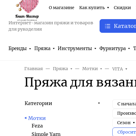
О магазине
Как купить
Скидки
Интернет-магазин пряжи и товаров
Катало
для рукоделия
Бренды
Пряжа
Инструменты
Фурнитура
Т
Главная
Пряжа
Мотки
VITA
Пряжа для вязан
Категории
С начал
Произв
Мотки
Сезон
Feza
Сбросит
Simple Yarn