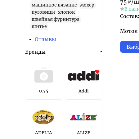
75
₽
/
ш
машинное вязание
мохер
В нал
пуговицы
хлопок
Состав
швейная фурнитура
шитье
Моток 2
Отзывы
Выбр
Бренды
0.75
Addi
ADELIA
ALIZE