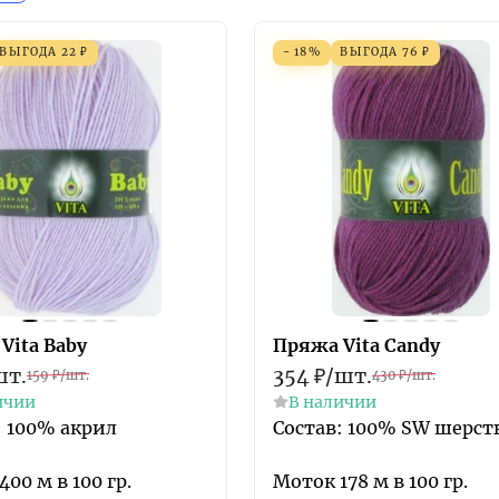
ВЫГОДА
22
₽
- 18%
ВЫГОДА
76
₽
Vita Baby
Пряжа Vita Candy
шт.
354
₽
/
шт.
159
₽
/
шт.
430
₽
/
шт.
ичии
В наличии
: 100% акрил
Состав: 100% SW шерст
00 м в 100 гр.
Моток 178 м в 100 гр.