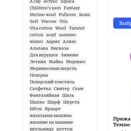
A cap
Acrylic
Alpaca
Children's yarn
Fantasy
Merino wool
Pullover
Seam
Soft
Viscose
Vita
Выбр
Vita cotton
Wool
YarnArt
cotton
scarf
summer
winter
Акрил
Ализе
Альпака
Вискоза
Для игрушек
Зимняя
Летняя
Майка
Меринос
Мериносовая шерсть
Пехорка
Пехорский текстиль
Салфетка
Свитер
Сеам
Фантазийная
Шаль
Шапка
Шарф
Шерсть
Шёлк
Ярнарт
вязальная машина
Пряжа 
вязание на машине
Темно
игольница
коттон