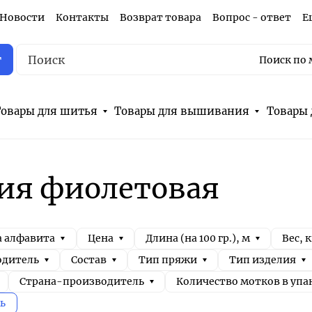
Новости
Контакты
Возврат товара
Вопрос - ответ
Е
г
Поиск по 
овары для шитья
Товары для вышивания
Товары 
ия фиолетовая
а алфавита
Цена
Длина (на 100 гр.), м
Вес, к
одитель
Состав
Тип пряжи
Тип изделия
Страна-производитель
Количество мотков в упа
ь