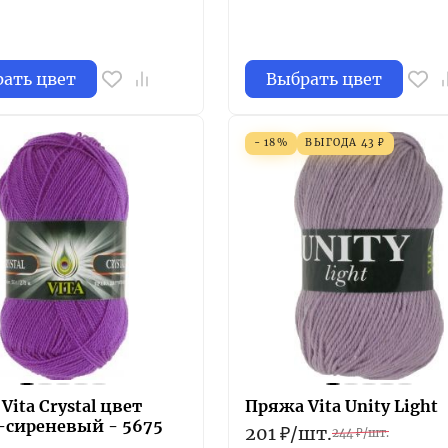
ать цвет
Выбрать цвет
- 18%
ВЫГОДА
43
₽
Vita Crystal цвет
Пряжа Vita Unity Light
-сиреневый - 5675
201
₽
/
шт.
244
₽
/
шт.