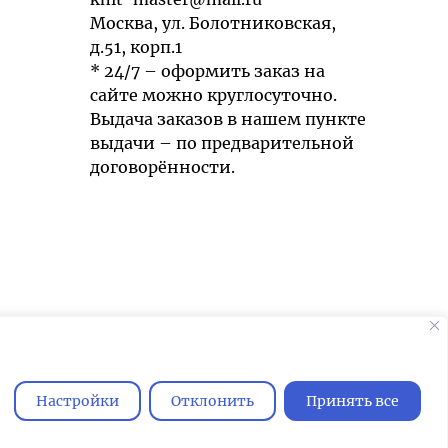
Москва, ул. Болотниковская,
д.51, корп.1
* 24/7 – оформить заказ на
сайте можно круглосуточно.
Выдача заказов в нашем пункте
выдачи – по предварительной
договорённости.
Мы используем cookies для быстрой и
удобной работы сайта. Продолжая
пользоваться сайтом, вы принимаете
Настройки
Отклонить
Принять все
условия
обработки персональных
данных
.