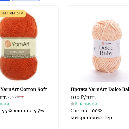
ВЫГОДА
91
₽
YarnArt Cotton Soft
Пряжа YarnArt Dolce Ba
шт.
100
₽
/
шт.
256
₽
/
шт.
ичии
В наличии
: 55% хлопок. 45%
Состав: 100%
микрополиэстер