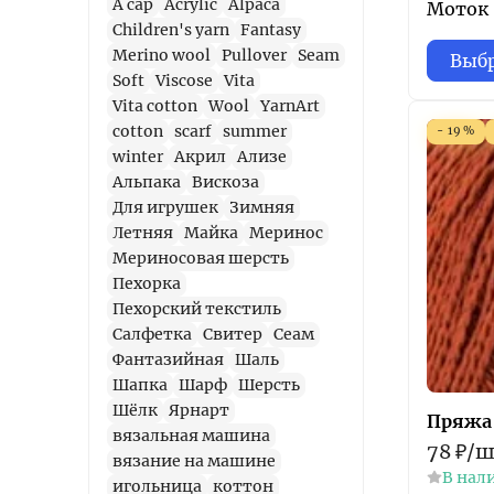
A cap
Acrylic
Alpaca
Моток 6
Children's yarn
Fantasy
Merino wool
Pullover
Seam
Выбр
Soft
Viscose
Vita
Vita cotton
Wool
YarnArt
cotton
scarf
summer
- 19%
winter
Акрил
Ализе
Альпака
Вискоза
Для игрушек
Зимняя
Летняя
Майка
Меринос
Мериносовая шерсть
Пехорка
Пехорский текстиль
Салфетка
Свитер
Сеам
Фантазийная
Шаль
Шапка
Шарф
Шерсть
Шёлк
Ярнарт
Пряжа 
вязальная машина
78
₽
/
ш
вязание на машине
В нал
игольница
коттон