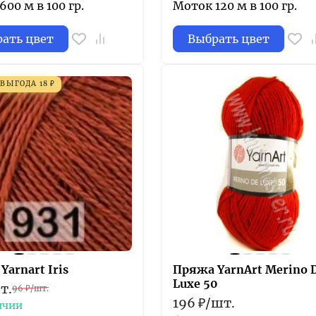
00 м в 100 гр.
Моток 120 м в 100 гр.
ать цвет
Выбрать цвет
ВЫГОДА
18
₽
Yarnart Iris
Пряжа YarnArt Merino 
Luxe 50
т.
96
₽
/
шт.
196
₽
/
шт.
ичии