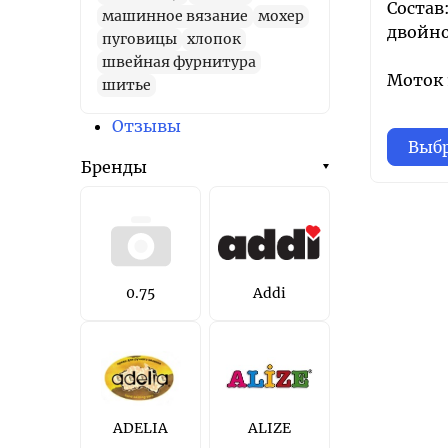
Состав
машинное вязание
мохер
двойн
пуговицы
хлопок
швейная фурнитура
Моток 1
шитье
Отзывы
Выбр
Бренды
0.75
Addi
ADELIA
ALIZE