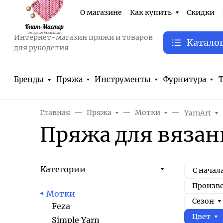
О магазине
Как купить
Скидки
Интернет-магазин пряжи и товаров
Катало
для рукоделия
Бренды
Пряжа
Инструменты
Фурнитура
Т
Главная
Пряжа
Мотки
YarnArt
Пряжа для вязан
Категории
С начал
Произв
Мотки
Сезон
Feza
Цвет
Simple Yarn