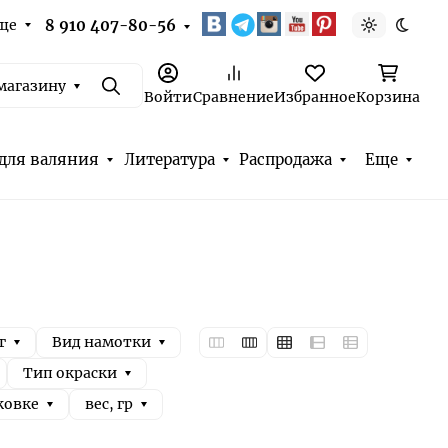
ще
8 910 407-80-56
Светлая т
Темна
магазину
Поиск
Войти
Сравнение
Избранное
Корзина
для валяния
Литература
Распродажа
Еще
г
Вид намотки
Тип окраски
ковке
вес, гр