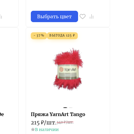
Выбрать цвет
- 37%
ВЫГОДА
125
₽
De
Пряжа YarnArt Tango
215
₽
/
шт.
340
₽
/
шт.
В наличии