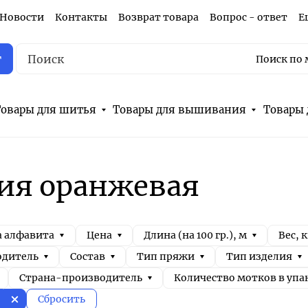
Новости
Контакты
Возврат товара
Вопрос - ответ
Е
г
Поиск по 
овары для шитья
Товары для вышивания
Товары 
ия оранжевая
а алфавита
Цена
Длина (на 100 гр.), м
Вес, к
одитель
Состав
Тип пряжи
Тип изделия
Страна-производитель
Количество мотков в упа
Сбросить