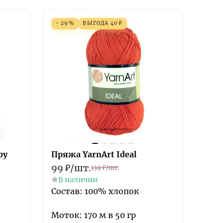
- 29%
ВЫГОДА
40
₽
by
Пряжа YarnArt Ideal
99
₽
/
шт.
139
₽
/
шт.
В наличии
Состав: 100% хлопок
Моток: 170 м в 50 гр