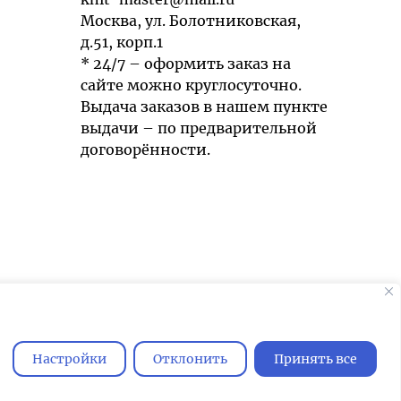
Москва, ул. Болотниковская,
д.51, корп.1
* 24/7 – оформить заказ на
сайте можно круглосуточно.
Выдача заказов в нашем пункте
выдачи – по предварительной
договорённости.
Мы используем cookies для быстрой и
удобной работы сайта. Продолжая
пользоваться сайтом, вы принимаете
Настройки
Отклонить
Принять все
условия
обработки персональных
данных
.