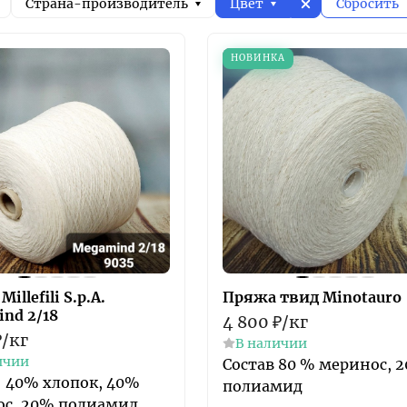
Страна-производитель
Цвет
Сбросить
НОВИНКА
illefili S.p.A.
Пряжа твид Minotauro
nd 2/18
4 800
₽
/
кг
₽
/
кг
В наличии
ичии
​Состав 80 % меринос, 
: 40% хлопок, 40%
полиамид
с, 20% полиамид