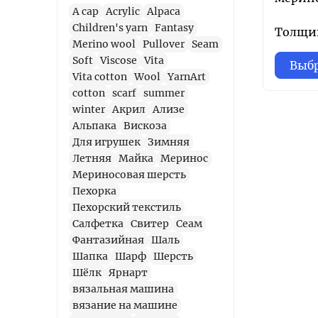
A cap
Acrylic
Alpaca
Children's yarn
Fantasy
Толщин
Merino wool
Pullover
Seam
Soft
Viscose
Vita
Выбр
Vita cotton
Wool
YarnArt
cotton
scarf
summer
winter
Акрил
Ализе
Альпака
Вискоза
Для игрушек
Зимняя
Летняя
Майка
Меринос
Мериносовая шерсть
Пехорка
Пехорский текстиль
Салфетка
Свитер
Сеам
Фантазийная
Шаль
Шапка
Шарф
Шерсть
Шёлк
Ярнарт
вязальная машина
вязание на машине