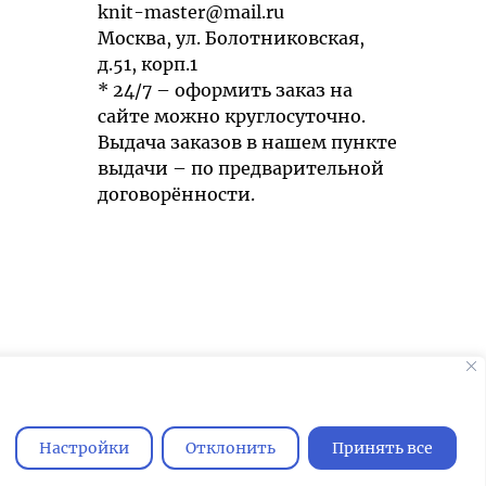
knit-master@mail.ru
Москва, ул. Болотниковская,
д.51, корп.1
* 24/7 – оформить заказ на
сайте можно круглосуточно.
Выдача заказов в нашем пункте
выдачи – по предварительной
договорённости.
Мы используем cookies для быстрой и
удобной работы сайта. Продолжая
пользоваться сайтом, вы принимаете
Настройки
Отклонить
Принять все
условия
обработки персональных
данных
.