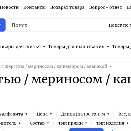
Новости
Контакты
Возврат товара
Вопрос - ответ
Е
г
Поиск по 
овары для шитья
Товары для вышивания
Товары 
 с шерстью / мериносом / кашемиром / альпакой
тью / мериносом / к
а алфавита
Цена
Длина (на 100 гр.), м
Вес, к
одитель
Состав
Тип пряжи
Тип изделия