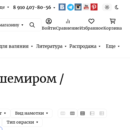
ще
8 910 407-80-56
Светлая т
Темна
магазину
Поиск
Войти
Сравнение
Избранное
Корзина
для валяния
Литература
Распродажа
Еще
ашемиром /
г
Вид намотки
Тип окраски