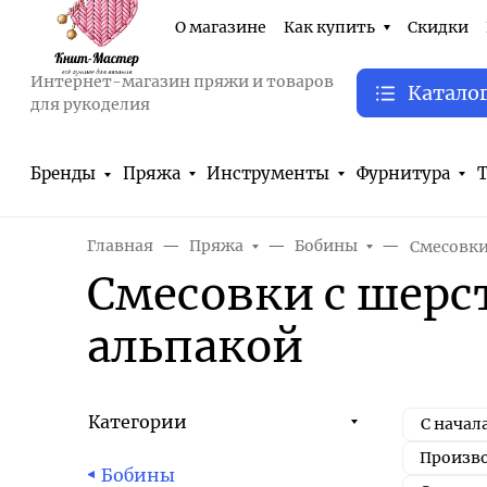
О магазине
Как купить
Скидки
Интернет-магазин пряжи и товаров
Катало
для рукоделия
Бренды
Пряжа
Инструменты
Фурнитура
Т
Главная
Пряжа
Бобины
Смесовки
Смесовки с шерс
альпакой
Категории
С начал
Произв
Бобины