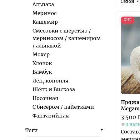
Сезон
Альпака
Меринос
ХИТ
Кашемир
Смесовки с шерстью /
мериносом / кашемиром
/ альпакой
Мохер
Хлопок
Бамбук
Лён, конопля
Шёлк и Вискоза
Носочная
Пряжа M
С бисером / пайетками
Megami
Фантазийная
3 500
В нал
Теги
Состав
мерино