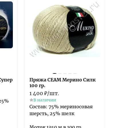
Супер
Пряжа СЕАМ Мерино Силк
100 гр.
1 400
₽
/
шт.
В наличии
 25%
Состав: 75% мериносовая
шерсть, 25% шелк
Моток 1350 м в 100 гр.