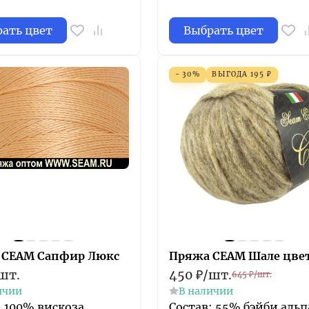
ать цвет
Выбрать цвет
- 30%
ВЫГОДА
195
₽
 СЕАМ Сапфир Люкс
Пряжа СЕАМ Шале цвет
шт.
450
₽
/
шт.
645
₽
/
шт.
ичии
В наличии
: 100% вискоза
Состав: 55% бэйби альп