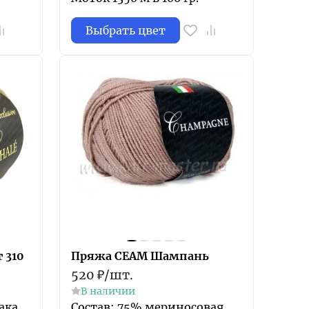
Выбрать цвет
 310
Пряжа СЕАМ Шампань
520
₽
/
шт.
В наличии
ака,
Состав: 75% мериносовая