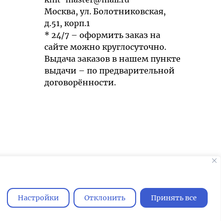
Москва, ул. Болотниковская,
д.51, корп.1
* 24/7 – оформить заказ на
сайте можно круглосуточно.
Выдача заказов в нашем пункте
выдачи – по предварительной
договорённости.
Мы используем cookies для быстрой и
удобной работы сайта. Продолжая
пользоваться сайтом, вы принимаете
Настройки
Отклонить
Принять все
условия
обработки персональных
данных
.