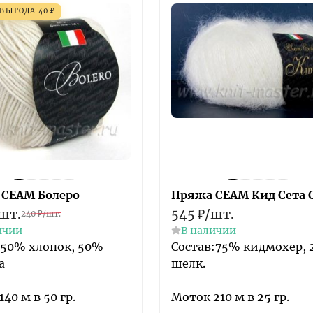
ВЫГОДА
40
₽
 СЕАМ Болеро
Пряжа СЕАМ Кид Сета 
шт.
545
₽
/
шт.
240
₽
/
шт.
ичии
В наличии
 50% хлопок, 50%
Состав:75% кидмохер,
а
шелк.
40 м в 50 гр.
Моток 210 м в 25 гр.