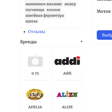
машинное вязание
мохер
пуговицы
хлопок
Моток 5
швейная фурнитура
шитье
Отзывы
Выбр
Бренды
0.75
Addi
ADELIA
ALIZE