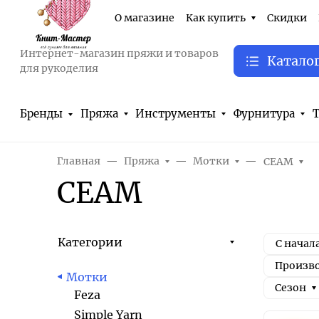
О магазине
Как купить
Скидки
Интернет-магазин пряжи и товаров
Катало
для рукоделия
Бренды
Пряжа
Инструменты
Фурнитура
Т
Главная
Пряжа
Мотки
СЕАМ
СЕАМ
Категории
С начал
Произв
Мотки
Сезон
Feza
Simple Yarn