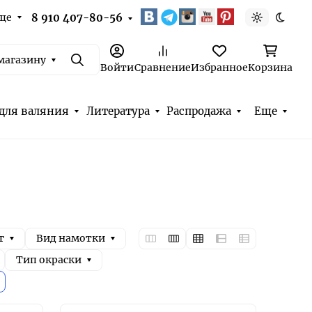
ще
8 910 407-80-56
Светлая т
Темна
магазину
Поиск
Войти
Сравнение
Избранное
Корзина
для валяния
Литература
Распродажа
Еще
г
Вид намотки
Тип окраски