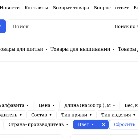
Новости
Контакты
Возврат товара
Вопрос - ответ
Е
г
Поиск по 
овары для шитья
Товары для вышивания
Товары 
а алфавита
Цена
Длина (на 100 гр.), м
Вес, к
одитель
Состав
Тип пряжи
Тип изделия
Страна-производитель
Цвет
Сбросить