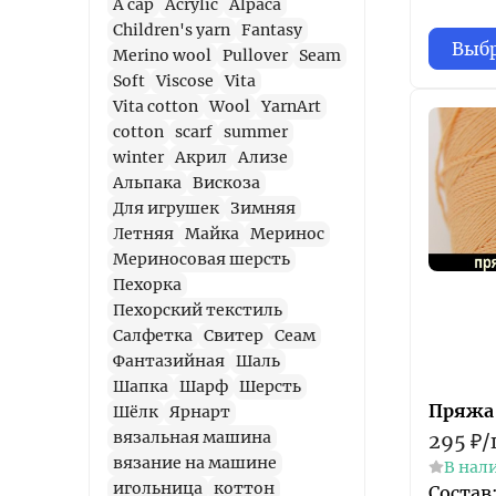
A cap
Acrylic
Alpaca
Children's yarn
Fantasy
Выбр
Merino wool
Pullover
Seam
Soft
Viscose
Vita
Vita cotton
Wool
YarnArt
cotton
scarf
summer
winter
Акрил
Ализе
Альпака
Вискоза
Для игрушек
Зимняя
Летняя
Майка
Меринос
Мериносовая шерсть
Пехорка
Пехорский текстиль
Салфетка
Свитер
Сеам
Фантазийная
Шаль
Шапка
Шарф
Шерсть
Пряжа
Шёлк
Ярнарт
вязальная машина
295
₽
/
вязание на машине
В нал
игольница
коттон
Состав