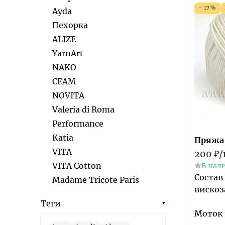
- 17%
Ayda
Пехорка
ALIZE
YarnArt
NAKO
СЕАМ
NOVITA
Valeria di Roma
Performance
Katia
Пряжа
VITA
200
₽
/
VITA Cotton
В нал
Состав
Madame Tricote Paris
вискоз
Теги
Моток 1