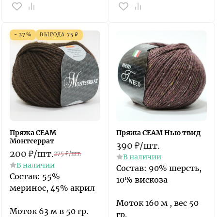
- 27%
ВЫГОДА
75
₽
Пряжа СЕАМ
Пряжа СЕАМ Нью твид
Монтсеррат
390
₽
/
шт.
200
₽
/
шт.
275
₽
/
шт.
В наличии
В наличии
Состав: 90% шерсть,
Состав: 55%
10% вискоза
меринос, 45% акрил
Моток 160 м , вес 50
Моток 63 м в 50 гр.
гр.