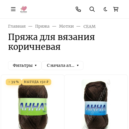
Темная те
Главная
Пряжа
Мотки
СЕАМ
Пряжа для вязания
коричневая
Фильтры
С начала алфавита
- 39%
ВЫГОДА
150
₽