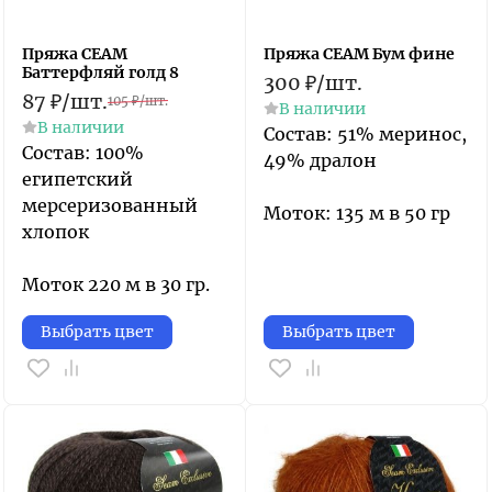
Пряжа СЕАМ
Пряжа СЕАМ Бум фине
Баттерфляй голд 8
300
₽
/
шт.
87
₽
/
шт.
105
₽
/
шт.
В наличии
В наличии
Состав: 51% меринос,
Состав: 100%
49% дралон
египетский
мерсеризованный
Моток: 135 м в 50 гр
хлопок
Моток 220 м в 30 гр.
Выбрать цвет
Выбрать цвет