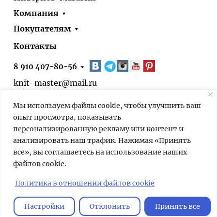
Компания
Покупателям
Контакты
8 910 407-80-56
knit-master@mail.ru
Москва, ул. Болотниковская, д.51, корп.1
Мы используем файлы cookie, чтобы улучшить ваш
* 24/7 – оформить заказ на сайте можно
опыт просмотра, показывать
круглосуточно. Выдача заказов в нашем
персонализированную рекламу или контент и
пункте выдачи – по предварительной
анализировать наш трафик. Нажимая «Принять
договорённости.
все», вы соглашаетесь на использование наших
файлов cookie.
Мы используем cookies для быстрой и
удобной работы сайта. Продолжая
Политика в отношении файлов cookie
пользоваться сайтом, вы принимаете
условия
обработки персональных
Настройки
Отклонить
Принять все
данных
.
Главная
Корзина
Избранное
Сравнение
Поиск
Каталог