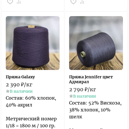
Пряжа Galaxy
Пряжа Jennifer цвет
Адмирал
2 390
₽
/
кг
2 790
₽
/
кг
В наличии
В наличии
Состав: 60% хлопок,
​Состав: 52% Вискоза,
40% акрил
38% хлопок, 10%
шелк
Метрический номер
1/18 = 1800 м / 100 гр.