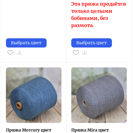
Эта пряжа продаётся
только целыми
бобинами, без
размота.
Выбрать цвет
Выбрать цвет
Пряжа Mercury цвет
Пряжа Mira цвет