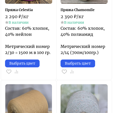
Пряжа Celestia
Пряжа Chamomile
2 290
₽
/
кг
2 390
₽
/
кг
В наличии
В наличии
​Состав: 60% хлопок,
Состав: 60% хлопок,
40% нейлон
40% полиамид
Метрический номер
Метрический номер
2/30 = 1500 м в 100 гр.
2/14 (700м/100гр.)
Выбрать цвет
Выбрать цвет