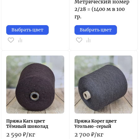
Метрический номер
2/28 = (1400 м в 100
гр.
Выбрать цвет
Выбрать цвет
Пряжа Kars цвет
Пряжа Koper цвет
Тёмный шоколад
Угольно-серый
2 590
₽
/
кг
2 700
₽
/
кг