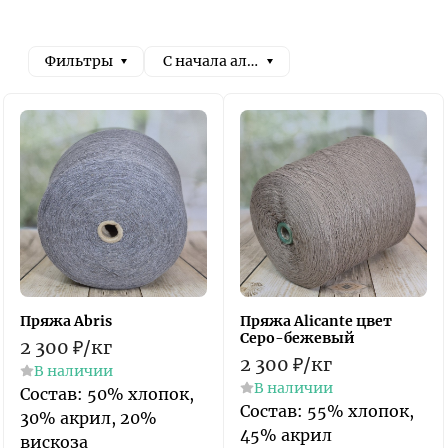
Фильтры
С начала алфавита
Пряжа Abris
Пряжа Alicante цвет
Серо-бежевый
2 300
₽
/
кг
2 300
₽
/
кг
В наличии
В наличии
​Состав: 50% хлопок,
Состав: 55% хлопок,
30% акрил, 20%
45% акрил
вискоза​