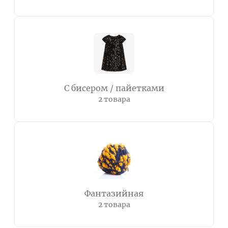
С бисером / пайетками
2 товара
Фантазийная
2 товара