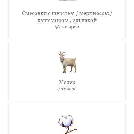
Смесовки с шерстью / мериносом /
кашемиром / альпакой
58 товаров
Мохер
2 товара