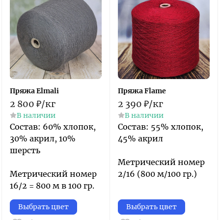
Пряжа Elmali
Пряжа Flame
2 800
₽
/
кг
2 390
₽
/
кг
В наличии
В наличии
​Состав: 60% хлопок,
Состав: 55% хлопок,
30% акрил, 10%
45% акрил
шерсть​
Метрический номер
Метрический номер
2/16 (800 м/100 гр.)
16/2 = 800 м в 100 гр.
Выбрать цвет
Выбрать цвет