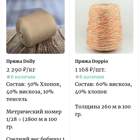
Пряжа Dolly
Пряжа Doppio
2 290
₽
/
кг
1 168
₽
/
шт.
В наличии
В наличии
Состав: 50% Хлопок,
​Состав: 60% вискоза,
40% вискоза, 10%
40% хлопок
тенсель
Толщина 260 м в 100
Метрический номер
гр.
1/28 = (2800 м в 100
гр.
Средний вес бобины 1