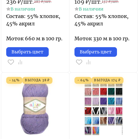
236
₽
/
шт.
109
₽
/
шт.
287
₽
/
шт.
137
₽
/
шт.
В наличии
В наличии
Состав: 55% хлопок,
Состав: 55% хлопок,
45% акрил
45% акрил
Моток 660 м в 100 гр.
Моток 330 м в 100 гр.
Выбрать цвет
Выбрать цвет
- 14%
ВЫГОДА
38
₽
- 64%
ВЫГОДА
174
₽