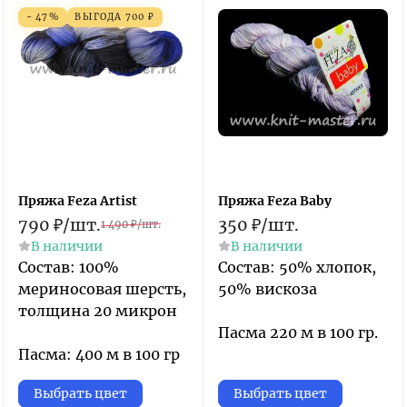
- 47%
ВЫГОДА
700
₽
Пряжа Feza Artist
Пряжа Feza Baby
790
₽
/
шт.
350
₽
/
шт.
1 490
₽
/
шт.
В наличии
В наличии
Состав: 100%
Состав: 50% хлопок,
мериносовая шерсть,
50% вискоза
толщина 20 микрон
Пасма 220 м в 100 гр.
Пасма: 400 м в 100 гр
Выбрать цвет
Выбрать цвет