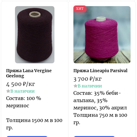
ХИТ
Пряжа Lana Vergine
Пряжа Lineapiu Parsival
Geelong
3 700
₽
/
кг
4 500
₽
/
кг
В наличии
В наличии
Состав: 35% беби-
Состав: 100 %
альпака, 35%
меринос
меринос, 30% акрил
Толщина 750 м в 100
Толщина 1500 м в 100
гр.
гр.