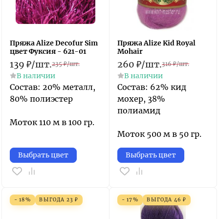
Пряжа Alize Decofur Sim
Пряжа Alize Kid Royal
цвет Фуксия - 621-01
Mohair
139
₽
/
шт.
260
₽
/
шт.
235
₽
/
шт.
316
₽
/
шт.
В наличии
В наличии
Состав: 20% металл,
Состав: 62% кид
80% полиэстер
мохер, 38%
полиамид
Моток 110 м в 100 гр.
Моток 500 м в 50 гр.
Выбрать цвет
Выбрать цвет
- 18%
ВЫГОДА
23
₽
- 17%
ВЫГОДА
46
₽