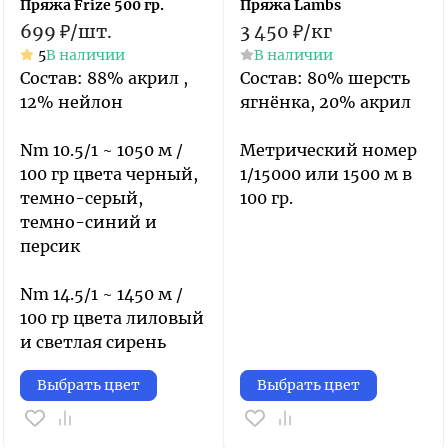
Пряжа Frize 500 гр.
Пряжа Lambs
699
₽
/
шт.
3 450
₽
/
кг
5
В наличии
В наличии
​Состав: 88% акрил ,
​Состав: 80% шерсть
12% нейлон
ягнёнка, 20% акрил
Nm 10.5/1 ~ 1050 м /
Метрический номер
100 гр цвета черный,
1/15000 или 1500 м в
темно-серый,
100 гр.
темно-синий и
персик
Nm 14.5/1 ~ 1450 м /
100 гр цвета лиловый
и светлая сирень
Выбрать цвет
Выбрать цвет