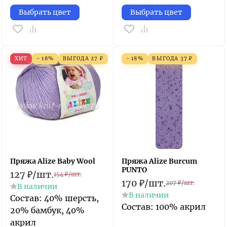
Выбрать цвет
Выбрать цвет
ХИТ
- 18%
ВЫГОДА
27
₽
- 18%
ВЫГОДА
37
₽
Пряжа Alize Baby Wool
Пряжа Alize Burcum
PUNTO
127
₽
/
шт.
154
₽
/
шт.
170
₽
/
шт.
207
₽
/
шт.
В наличии
В наличии
Состав: 40% шерсть,
Состав: 100% акрил
20% бамбук, 40%
акрил