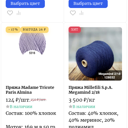
Выбрать цвет
Выбрать цвет
- 17%
ВЫГОДА
26
₽
ХИТ
Пряжа Madame Tricote
Пряжа Millefili S.p.A.
Paris Almina
Megamind 2/18
124
₽
/
шт.
3 500
₽
/
кг
150
₽
/
шт.
В наличии
В наличии
Состав: 100% хлопок
Состав: 40% хлопок,
40% меринос, 20%
Моток: 169 м в 50 гр
полиамид