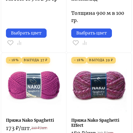
Толщина 900 м в 100
гр.
Выбрать цвет
Выбрать цвет
- 18%
ВЫГОДА
37
₽
- 18%
ВЫГОДА
39
₽
Пряжа Nako Spaghetti
Пряжа Nako Spaghetti
Effect
173
₽
/
шт.
210
₽
/
шт.