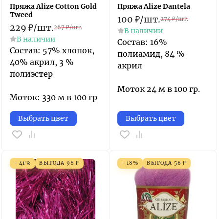
Пряжа Alize Cotton Gold
Пряжа Alize Dantela
Tweed
100
₽
/
шт.
274
₽
/
шт.
229
₽
/
шт.
267
₽
/
шт.
В наличии
В наличии
​Состав: 16%
Состав: 57% хлопок,
полиамид, 84 %
40% акрил, 3 %
акрил
полиэстер
Моток 24 м в 100 гр.
Моток: 330 м в 100 гр
Выбрать цвет
Выбрать цвет
- 41%
ВЫГОДА
96
₽
- 18%
ВЫГОДА
56
₽