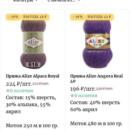
Фильтры
С начала алфавита
- 18%
ВЫГОДА
48
₽
- 18%
ВЫГОДА
42
₽
Пряжа Alize Alpaca Royal
Пряжа Alize Angora Real
40
224
₽
/
шт.
272
₽
/
шт.
196
₽
/
шт.
238
₽
/
шт.
В наличии
В наличии
Состав: 15% шерсть,
Состав: 40% шерсть
30% альпака, 55%
60% акрил
акрил
Моток 480 м в 100 гр.
Моток 250 м в 100 гр.