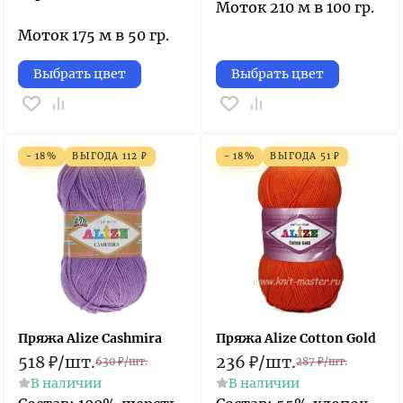
Моток 210 м в 100 гр.
Моток 175 м в 50 гр.
Выбрать цвет
Выбрать цвет
- 18%
ВЫГОДА
112
₽
- 18%
ВЫГОДА
51
₽
Пряжа Alize Cashmira
Пряжа Alize Cotton Gold
518
₽
/
шт.
236
₽
/
шт.
630
₽
/
шт.
287
₽
/
шт.
В наличии
В наличии