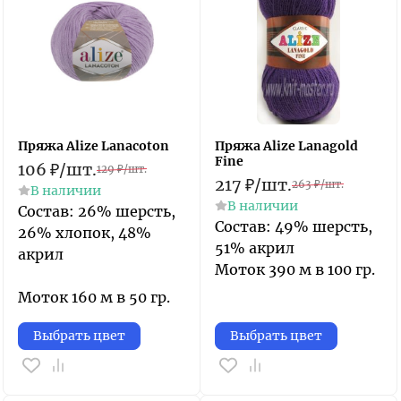
Пряжа Alize Lanacoton
Пряжа Alize Lanagold
Fine
106
₽
/
шт.
129
₽
/
шт.
217
₽
/
шт.
263
₽
/
шт.
В наличии
В наличии
Состав: 26% шерсть,
Состав: 49% шерсть,
26% хлопок, 48%
51% акрил
акрил
Моток 390 м в 100 гр.
Моток 160 м в 50 гр.
Выбрать цвет
Выбрать цвет